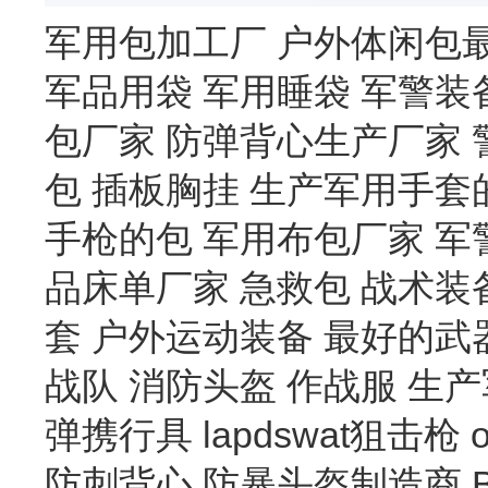
军用包加工厂
户外体闲包
军品用袋
军用睡袋
军警装
包厂家
防弹背心生产厂家
包
插板胸挂
生产军用手套
手枪的包
军用布包厂家
军
品床单厂家
急救包
战术装
套
户外运动装备
最好的武
战队
消防头盔
作战服
生产
弹携行具
lapdswat狙击枪
防刺背心
防暴头盔制造商