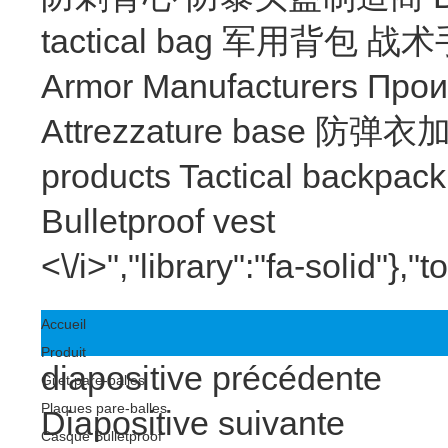
tactical bag
军用背包
战术
Armor Manufacturers
Прои
Attrezzature base
防弹衣
products
Tactical backpac
Bulletproof vest
<\/i>","library":"fa-solid"}
Accueil
Produit
diapositive précédente
Gilet pare-balles
Plaques pare-balles
Diapositive suivante
Casque Bulletproof