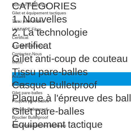
CATÉGORIES
Bouclier Bulletproof
Gilet et équipement tactiques
1. Nouvelles
Tissu pare-balles
2. La technologie
UHMWPE Fibre
Certificat
Certificat
À propos de nous
Contactez-Nous
Gilet anti-coup de couteau
Menu
Tissu pare-balles
Accueil
Casque Bulletproof
Produit
Gilet pare-balles
Plaque à l'épreuve des bal
Plaques pare-balles
Gilet pare-balles
Casque Bulletproof
Bouclier Bulletproof
Équipement tactique
Gilet et équipement tactiques