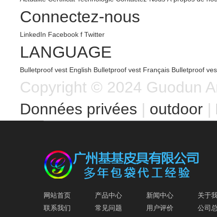
Connectez-nous
LinkedIn
Facebook f
Twitter
LANGUAGE
Bulletproof vest
English
Bulletproof vest
Français
Bulletproof ve
Copyright © 2024 Guodun Arm
Données privées
 | 
outdoor
 | 
网站首页
产品中心
新闻中心
关于
联系我们
常见问题
用户评价
公司