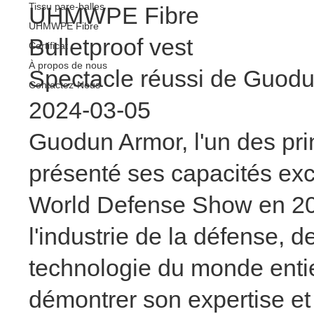
Tissu pare-balles
UHMWPE Fibre
UHMWPE Fibre
Bulletproof vest
Certificat
À propos de nous
Spectacle réussi de Guodu
Contactez-Nous
2024-03-05
Guodun Armor, l'un des pri
présenté ses capacités exce
World Defense Show en 202
l'industrie de la défense, 
technologie du monde entie
démontrer son expertise et