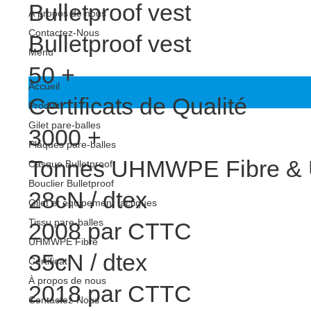
Bulletproof vest
À propos de nous
Contactez-Nous
Bulletproof vest
Menu
50
+
Accueil
Certificats de Qualité
Produit
Gilet pare-balles
3000
+
Plaques pare-balles
Tonnes UHMWPE Fibre & 
Casque Bulletproof
Bouclier Bulletproof
28cN / dtex
Gilet et équipement tactiques
Tissu pare-balles
2008 par CTTC
UHMWPE Fibre
35cN / dtex
Certificat
À propos de nous
2018 par CTTC
Contactez-Nous