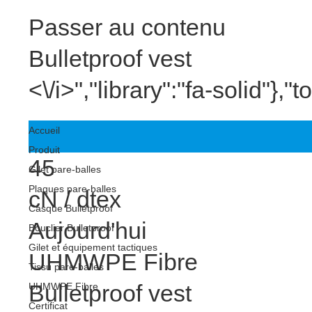
Passer au contenu
Bulletproof vest
<\/i>","library":"fa-solid"}
Accueil
Produit
45
Gilet pare-balles
Plaques pare-balles
cN / dtex
Casque Bulletproof
Aujourd'hui
Bouclier Bulletproof
Gilet et équipement tactiques
UHMWPE Fibre
Tissu pare-balles
Bulletproof vest
UHMWPE Fibre
Certificat